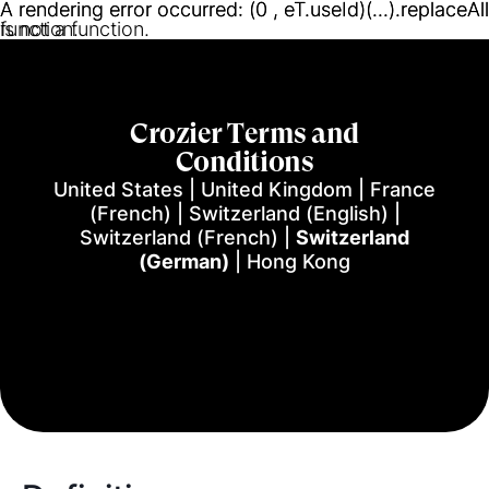
A rendering error occurred:
A rendering error occurred:
(0 , eT.useId)(...).replaceAll
(0 , eT.useId)(...).replaceAll
function
is not a function
.
.
Crozier Terms and
Conditions
United States
|
United Kingdom
|
France
(French)
|
Switzerland (English)
|
Switzerland (French)
|
Switzerland
(German)
|
Hong Kong