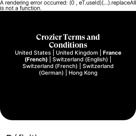
A rendering error occurred:
A rendering error occurred:
(0 , eT.useId)(...).replaceAll
(0 , eT.useId)(...).replaceAll
is not a function
is not a function
.
.
Crozier Terms and
Conditions
United States
|
United Kingdom
|
France
(French)
|
Switzerland (English)
|
Switzerland (French)
|
Switzerland
(German)
|
Hong Kong